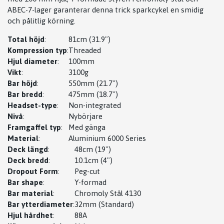
ABEC-7-lager garanterar denna trick sparkcykel en smidig
och pålitlig körning.
Total höjd
:
81cm (31.9")
Kompression typ
:
Threaded
Hjul diameter
:
100mm
Vikt
:
3100g
Bar höjd
:
550mm (21.7")
Bar bredd
:
475mm (18.7")
Headset-type
:
Non-integrated
Nivå
:
Nybörjare
Framgaffel typ
:
Med gänga
Material
:
Aluminium 6000 Series
Deck längd
:
48cm (19")
Deck bredd
:
10.1cm (4")
Dropout Form
:
Peg-cut
Bar shape
:
Y-formad
Bar material
:
Chromoly Stål 4130
Bar ytterdiameter
:
32mm (Standard)
Hjul hårdhet
:
88A