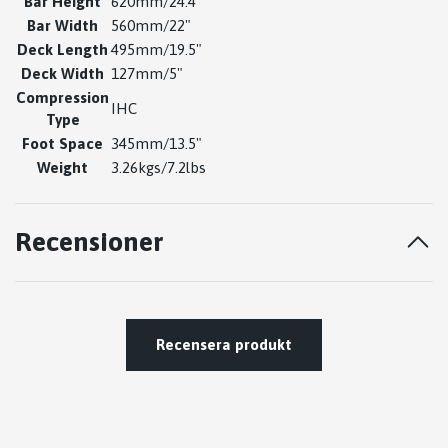
Bar Height
620mm/24.4"
Bar Width
560mm/22"
Deck Length
495mm/19.5"
Deck Width
127mm/5"
Compression
IHC
Type
Foot Space
345mm/13.5"
Weight
3.26kgs/7.2lbs
Recensioner
Recensera produkt