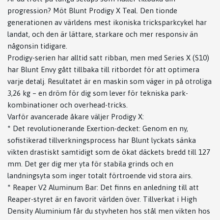
progression? Möt Blunt Prodigy X Teal. Den tionde
generationen av världens mest ikoniska tricksparkcykel har
landat, och den är lättare, starkare och mer responsiv än
någonsin tidigare.
Prodigy-serien har alltid satt ribban, men med Series X (S10)
har Blunt Envy gått tillbaka till ritbordet för att optimera
varje detalj. Resultatet är en maskin som väger in på otroliga
3,26 kg – en dröm för dig som lever för tekniska park-
kombinationer och overhead-tricks.
Varför avancerade åkare väljer Prodigy X:
* Det revolutionerande Exertion-decket: Genom en ny,
sofistikerad tillverkningsprocess har Blunt lyckats sänka
vikten drastiskt samtidigt som de ökat däckets bredd till 127
mm. Det ger dig mer yta för stabila grinds och en
landningsyta som inger totalt förtroende vid stora airs.
* Reaper V2 Aluminum Bar: Det finns en anledning till att
Reaper-styret är en favorit världen över. Tillverkat i High
Density Aluminium får du styvheten hos stål men vikten hos