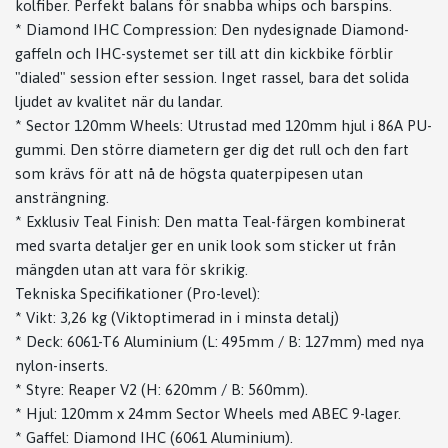
kolfiber. Perfekt balans för snabba whips och barspins.
* Diamond IHC Compression: Den nydesignade Diamond-
gaffeln och IHC-systemet ser till att din kickbike förblir
"dialed" session efter session. Inget rassel, bara det solida
ljudet av kvalitet när du landar.
* Sector 120mm Wheels: Utrustad med 120mm hjul i 86A PU-
gummi. Den större diametern ger dig det rull och den fart
som krävs för att nå de högsta quaterpipesen utan
ansträngning.
* Exklusiv Teal Finish: Den matta Teal-färgen kombinerat
med svarta detaljer ger en unik look som sticker ut från
mängden utan att vara för skrikig.
Tekniska Specifikationer (Pro-level):
* Vikt: 3,26 kg (Viktoptimerad in i minsta detalj)
* Deck: 6061-T6 Aluminium (L: 495mm / B: 127mm) med nya
nylon-inserts.
* Styre: Reaper V2 (H: 620mm / B: 560mm).
* Hjul: 120mm x 24mm Sector Wheels med ABEC 9-lager.
* Gaffel: Diamond IHC (6061 Aluminium).