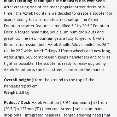
manufacturing techniques the industry has ever seen.
After creating one of the most popular street decks of all
time - the Aztek Fountain, we decided to create a scooter for
users looking for a complete street setup. The Aztek
Fountain scooter features a modified 5 '' by 20.5 '' Fountain
Deck, a forged head tube, solid aluminum drop-outs and
graphics. The new Fountain gets a fully forged fork with
8mm compression bolt, Aztek Apollo Alloy handlebars 26 ''
tall by 22 '' wide, Aztek Trilogy 110mm wheels and new long
Aztek grips. SCS compression keeps handlebars and fork as
tight as possible. The scooter is ready for easy upgrading.
Aztek Fountain is the best street scooter on the market.
Overall height
(from the ground to the top of the
handlebars): 89 cm
Weight
: 3.8 kg
Podest / Deck
: Aztek Fountain | 6061 aluminum | 521mm
(20.5 ") x 127mm (5") | box-cut - street | solid aluminum
drop-outs | integrated headsets | forged steering head | flat