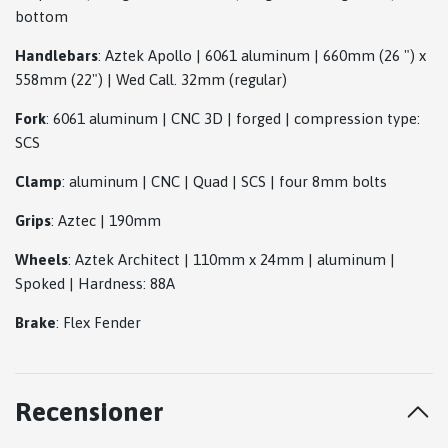
bottom
Handlebars
: Aztek Apollo | 6061 aluminum | 660mm (26 ") x
558mm (22") | Wed Call. 32mm (regular)
Fork
: 6061 aluminum | CNC 3D | forged | compression type:
SCS
Clamp
: aluminum | CNC | Quad | SCS | four 8mm bolts
Grips
: Aztec | 190mm
Wheels
: Aztek Architect | 110mm x 24mm | aluminum |
Spoked | Hardness: 88A
Brake
: Flex Fender
Recensioner