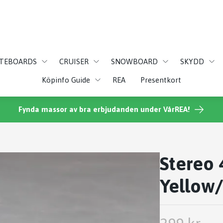
ATEBOARDS
CRUISER
SNOWBOARD
SKYDD
Köpinfo Guide
REA
Presentkort
Fynda massor av bra erbjudanden under VårREA!
Stereo 
Yellow/