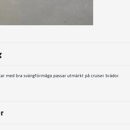
g
kar med bra svängförmåga passar utmärkt på cruiser brädor.
r