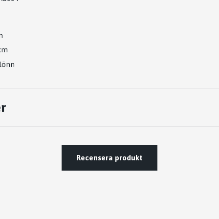
m
5cm
 lönn
r
Recensera produkt