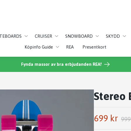
ATEBOARDS
CRUISER
SNOWBOARD
SKYDD
Köpinfo Guide
REA
Presentkort
Fynda massor av bra erbjudanden REA!
Stereo 
699 kr
999