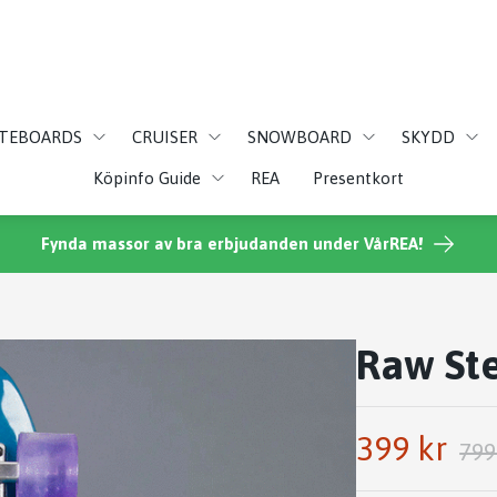
ATEBOARDS
CRUISER
SNOWBOARD
SKYDD
Köpinfo Guide
REA
Presentkort
Fynda massor av bra erbjudanden under VårREA!
Raw Ste
399 kr
799