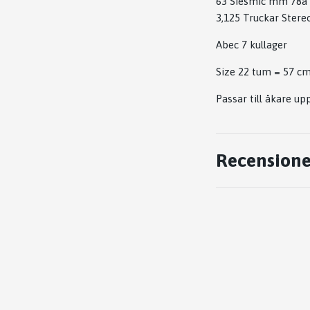
63 Siesmic mm 78a
3,125 Truckar Stere
Abec 7 kullager
Size 22 tum = 57 c
Passar till åkare upp
Recensione