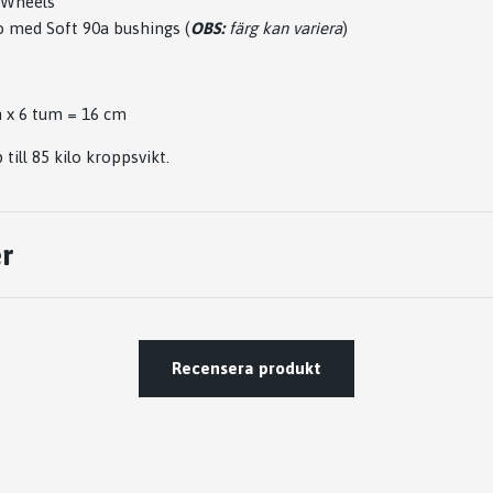
 Wheels
o med Soft 90a bushings (
OBS:
färg kan variera
)
m x 6 tum = 16 cm
 till 85 kilo kroppsvikt.
r
Recensera produkt