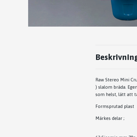
Beskrivnin
Raw Stereo Mini Crui
) slalom bräda. Egen
som helst, lätt att 
Formsprutad plast
Märkes delar ;