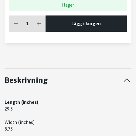
I lager
Lägg i korgen
Beskrivning
Length (inches)
29.5
Width (inches)
8.75