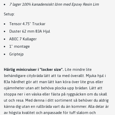
7 lager 100% kanadensiskt lönn med Epoxy Resin Lim
Setup:
Tensor 4.75" Truckar
Duster 62 mm 83A Hjul
ABEC 7 Kullager
1" montage
Griptejp
Härlig minicruiser i "locker size".
Lite mindre lite
behändigare citybräda lätt att ta med överallt. Mjuka hjul i
83a hårdhet gör att man lätt kan köra över lite grus eller
ojämnheter utan att behöva plocka upp brädan. Lätt att
stoppa ner i en väska eller fästa på ryggsäcken om du skall
ut och resa. Med denna i ditt sortiment så behöver du aldrig
känna dig utan en rullbräda vart du än kommer. Alla delar är
av högsta kvalitet och anpassade för tuff slalom och