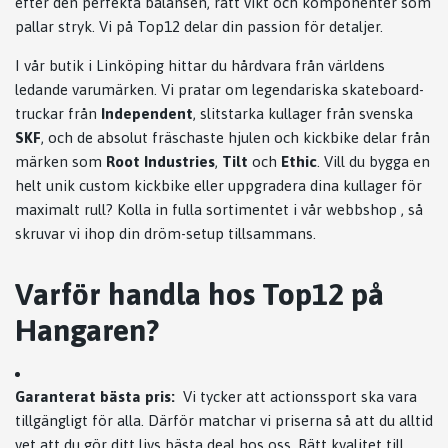
efter den perfekta balansen, rätt vikt och komponenter som
pallar stryk. Vi på Top12 delar din passion för detaljer.
I vår butik i Linköping hittar du hårdvara från världens
ledande varumärken. Vi pratar om legendariska skateboard-
truckar från
Independent
, slitstarka kullager från svenska
SKF
, och de absolut fräschaste hjulen och kickbike delar från
märken som
Root Industries
,
Tilt
och
Ethic
. Vill du bygga en
helt unik custom kickbike eller uppgradera dina kullager för
maximalt rull? Kolla in fulla sortimentet i vår webbshop , så
skruvar vi ihop din dröm-setup tillsammans.
Varför handla hos Top12 på
Hangaren?
Garanterat bästa pris:
Vi tycker att actionssport ska vara
tillgängligt för alla. Därför matchar vi priserna så att du alltid
vet att du gör ditt livs bästa deal hos oss. Rätt kvalitet till