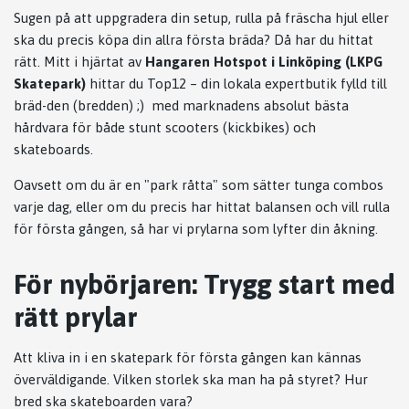
Sugen på att uppgradera din setup, rulla på fräscha hjul eller
ska du precis köpa din allra första bräda? Då har du hittat
rätt. Mitt i hjärtat av
Hangaren Hotspot i Linköping (LKPG
Skatepark)
hittar du Top12 – din lokala expertbutik fylld till
bräd-den (bredden) ;) med marknadens absolut bästa
hårdvara för både stunt scooters (kickbikes) och
skateboards.
Oavsett om du är en "park råtta" som sätter tunga combos
varje dag, eller om du precis har hittat balansen och vill rulla
för första gången, så har vi prylarna som lyfter din åkning.
För nybörjaren: Trygg start med
rätt prylar
Att kliva in i en skatepark för första gången kan kännas
överväldigande. Vilken storlek ska man ha på styret? Hur
bred ska skateboarden vara?