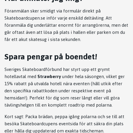
Föranmälan sker smidigt via formulär direkt på
Skateboardcupen.se
inför varje enskild deltävling. Att
föranmäla dig underlättar enormt för arrangörerna, men det
går oftast även att lösa på plats i hallen eller parken om du
får ett akut skatesug i sista sekunden.
Spara pengar på boendet!
Sveriges Skateboardförbund har styrt upp ett grymt
hotellavtal med
Strawberry
under hela säsongen, vilket ger
15% rabatt på utvalda hotell nära eventen (håll utkik efter
den specifika rabattkoden under respektive event på
hemsidan!). Perfekt för dig som reser långt eller vill göra
tävlingshelgen till en komplett roadtrip med polarna.
Kort sagt: Packa brädan, peppa igång polarna och se till att
besöka
Skateboardcupens eventsida
för att säkra din plats
eller hålla dig uppdaterad om exakta tidscheman.