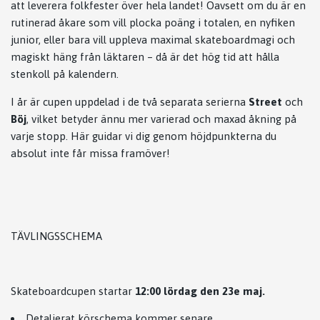
att leverera folkfester över hela landet! Oavsett om du är en
rutinerad åkare som vill plocka poäng i totalen, en nyfiken
junior, eller bara vill uppleva maximal skateboardmagi och
magiskt häng från läktaren – då är det hög tid att hålla
stenkoll på kalendern.
I år är cupen uppdelad i de två separata serierna
Street
och
Böj
, vilket betyder ännu mer varierad och maxad åkning på
varje stopp. Här guidar vi dig genom höjdpunkterna du
absolut inte får missa framöver!
TÄVLINGSSCHEMA
Skateboardcupen startar
12:00 lördag den 23e maj.
Detaljerat körschema kommer senare.