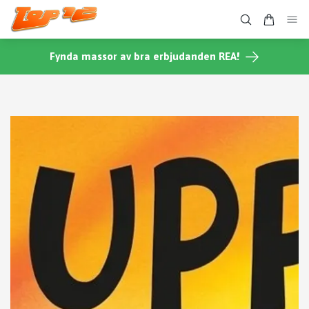
Fynda massor av bra erbjudanden REA!