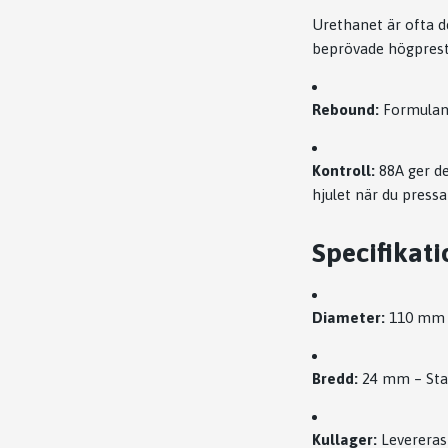
Urethanet är ofta de
beprövade högpres
Rebound:
Formulan 
Kontroll:
88A ger de
hjulet när du pressa
Specifikati
Diameter:
110 mm –
Bredd:
24 mm – Stan
Kullager:
Levereras 