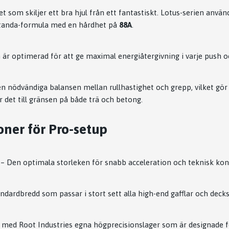
t som skiljer ett bra hjul från ett fantastiskt. Lotus-serien anvä
tanda-formula med en hårdhet på
88A
.
är optimerad för att ge maximal energiåtergivning i varje push o
n nödvändiga balansen mellan rullhastighet och grepp, vilket gör 
r det till gränsen på både trä och betong.
oner för Pro-setup
 Den optimala storleken för snabb acceleration och teknisk kont
dardbredd som passar i stort sett alla high-end gafflar och decks
med Root Industries egna högprecisionslager som är designade för