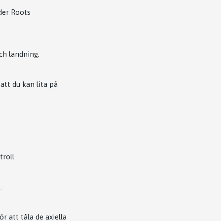
nder Roots
ch landning.
att du kan lita på
roll.
.
 att tåla de axiella