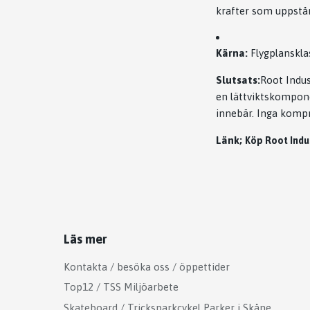
krafter som uppstår
Kärna:
Flygplanskla
Slutsats:
Root Indus
en lättviktskompone
innebär. Inga kompr
Länk;
Köp Root Indu
Läs mer
Kontakta / besöka oss / öppettider
Top12 / TSS Miljöarbete
Skateboard / Tricksparkcykel Parker i Skåne