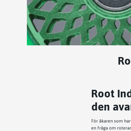
Ro
Root Ind
den ava
För åkaren som har 
en fråga om rotera