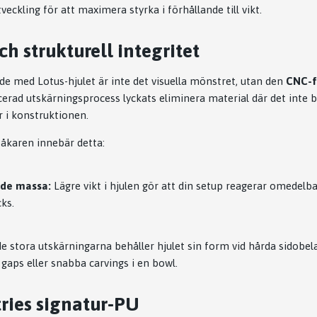
eckling för att maximera styrka i förhållande till vikt.
h strukturell integritet
 med Lotus-hjulet är inte det visuella mönstret, utan den
CNC-f
rad utskärningsprocess lyckats eliminera material där det inte b
 i konstruktionen.
åkaren innebär detta:
de massa:
Lägre vikt i hjulen gör att din setup reagerar omedelba
ks.
e stora utskärningarna behåller hjulet sin form vid hårda sidobelas
gaps eller snabba carvings i en bowl.
ries signatur-PU