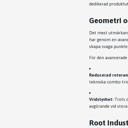
dedikerad produktutv
Geometri oc
Det mest utmärkande
har genom en avance
skapa svaga punkter
För den avancerade 
Reducerad roteran
tekniska combo-tric
Vridstyvhet:
Trots d
avgörande vid stora 
Root Indust