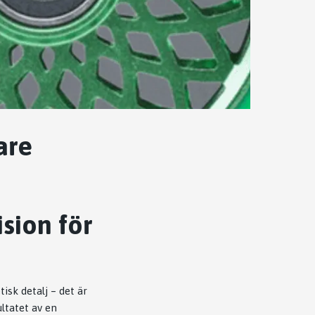
are
ision för
isk detalj – det är
ltatet av en