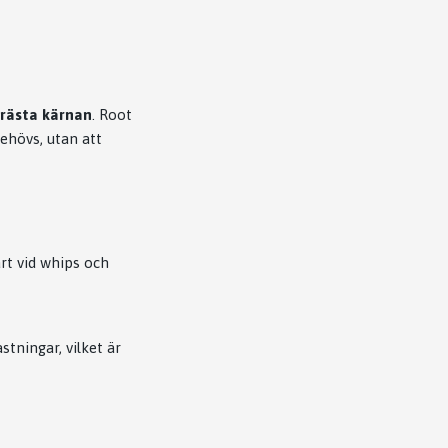
rästa kärnan
. Root
ehövs, utan att
rt vid whips och
tningar, vilket är