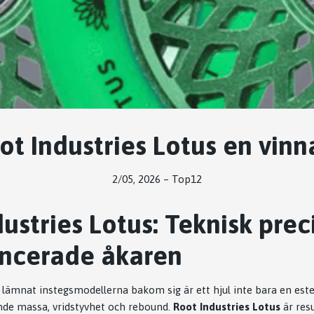
ot Industries Lotus en vinn
2/05, 2026
–
Top12
ustries Lotus: Teknisk prec
ncerade åkaren
lämnat instegsmodellerna bakom sig är ett hjul inte bara en estet
nde massa, vridstyvhet och rebound.
Root Industries Lotus
är resu