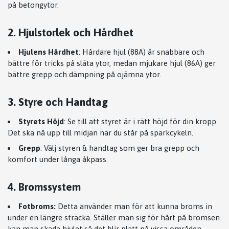
på betongytor.
2. Hjulstorlek och Hårdhet
Hjulens Hårdhet
: Hårdare hjul (88A) är snabbare och
bättre för tricks på släta ytor, medan mjukare hjul (86A) ger
bättre grepp och dämpning på ojämna ytor.
3. Styre och Handtag
Styrets Höjd
: Se till att styret är i rätt höjd för din kropp.
Det ska nå upp till midjan när du står på sparkcykeln.
Grepp
: Välj styren & handtag som ger bra grepp och
komfort under långa åkpass.
4. Bromssystem
Fotbroms:
Detta använder man för att kunna broms in
under en längre sträcka. Ställer man sig för hårt på bromsen
kan man skada hjulet så det blir platt på vissa områden.