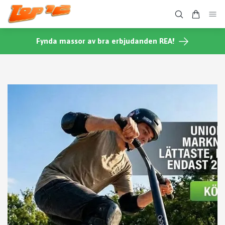
Fynda massor av bra erbjudanden REA!